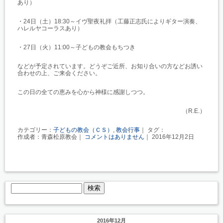
あり）
・24日（土）18:30～イヴ聖夜礼拝（工藤正志氏によりギター演奏、
ハレルヤコーラスあり）
・27日（火）11:00～子どもの教会もちつき
などが予定されています。どうぞご近所、お知り合いの方などお誘い
合わせの上、ご来会ください。
この日の全ての恵みを心から神様に感謝しつつ。
（R.E.）
カテゴリー：
子どもの教会（ＣＳ）
,
教会行事
｜ タグ：
作成者：青森松原教会｜
コメントはありません
｜ 2016年12月2日
2016年12月