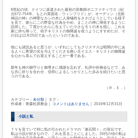
8世紀の頃、ドイツに派遣された最初の宣教師ボニファティウス（紀
元672-754年、もとの英国名：ウィンフリド）が、オーディン（北欧
神話の神）の神聖なカシの木に人身犠牲をささげようとしている様子
を見て、彼らにこの野蛮な行為をやめ、まことの神に帰依するように
説得した。丁度かたわらに生えていた小さなモミの木を指し、これを
家に持ち帰って、幼子キリストの御降誕を祝うようにすすめたが、そ
の日は12月25日であったというのである。
他にも諸説あると思うが、いずれにしてもクリスマスは暗闇の中にあ
る人々に希望の光を与えてくださる救い主イエス・キリストの御降誕
を心から喜んでお迎えすることが一番である。
新年も神の御守りと御導きに感謝を忘れず、礼拝や祈祷会などで、み
な共に祈りを合わせ、信仰によるしっかりとした歩みを続けたいと思
うのである。
（Ｒ．Ｅ．）
カテゴリー：
未分類
｜ タグ：
作成者：青森松原教会｜
コメントはありません
｜ 2016年12月31日
小説と私
ＴＶを見ていて特に気の引かれたドラマの「漱石悶々」の宣伝です。
私は小説が好きなので、これを見ることにしました。20代の頃の私は
「明治大正文学全集」に読みふけった時代がありました。中でも「わ