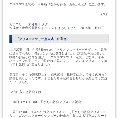
クリスマスまでの日々を祈りながら待ち、お祝いしたいと思います。
（Ｓ）
カテゴリー：
未分類
｜ タグ：
作成者：青森松原教会｜
コメントはありません
｜ 2016年12月17日
「クリスマスツリー点火式」に寄せて
11月27日（日）午後5時からの「クリスマスツリー点火式」へ、息子
に送ってもらい、孫2人とともに参加しました。讃美歌を共に歌い、
牧師のお話しに耳を傾け、「クリスマスツリー点火」となり、イルミ
ネーションの美しさに心洗われる思いをし、いよいよクリスマスを待
ち望む気持ちが高まりました。
参加者も多く（60名以上）、点火式後、礼拝堂において多くの方々と
談笑し楽しかったです。子どもたちも初顔合わせながら楽しそうに遊
んでいました。
12月に入ると教会では
・10日（土）13:00～子どもの教会クリスマス祝会
・同日16:00～ゴスペルの夕べクリスマス（子どもの教会クリスマス
共に、ゴスペルフォークシンガーの神山みさ氏による特別コンサート