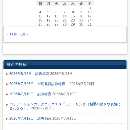
日
月
火
水
木
金
土
1
2
3
4
5
6
7
8
9
10
11
12
13
14
15
16
17
18
19
20
21
22
23
24
25
26
27
28
29
30
31
« 11月
1月 »
最近の投稿
2026年8月2日 説教録音
2026年8月3日
2026年7月26日 合同礼拝説教録音
2026年7月26日
2026年7月19日 説教録音
2026年7月19日
バリデーションのテクニック１０「ミラーリング（相手の動きや表情に
合わせる）」
2026年7月15日
2026年7月12日 説教録音
2026年7月13日