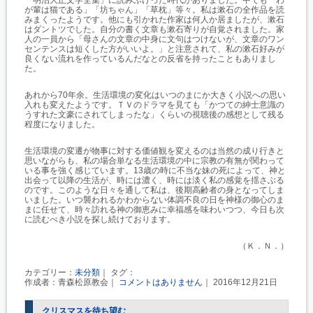
が輩は猫である」「坊ちゃん」「草枕」等々。私は漱石の全作品を読
みまくったようです。他にも引かれた作家は何人か居ましたが、漱石
はダントツでした。自分の書く文章も漱石寄りが自覚されました。家
人の一員から「母さんの文章の中身に文句はつけないが、文章のワン
センテンスは短くした方がいいよ。」と注意されて、私の漱石好みが
良くない流れを作っているんだなとの反省を持ったこともありまし
た。
あれから70年余。生活環境の変化はいつのまにか大きく小説への思い
入れも変えたようです。ＴＶのドラマを見ても「かつての紳士意識の
うすれた文豪にされてしまったな」くらいの視聴後の感想として残る
程度になりました。
生活環境の変遷が物事に対する価値観を変えるのは当然の成り行きと
思いながらも、私の場合単なる生活環境の中に宗教の有無が関わって
いる事を強く感じています。13歳の時に不当な妹の死によって、神と
出会って以降の生活が、時には濃く、時には淡く私の感覚を揺さぶる
のです。このような日々を通して私は、後期高齢者の身となってしま
いました。いつ襲われるかわからない体調不良の日を神様の御心のま
まに任せて、時々訪れる神の御恵みに幸福感を味わいつつ、今日も次
に読むべき小説を探し続けております。
（Ｋ．Ｎ．）
カテゴリー：
未分類
｜ タグ：
作成者：青森松原教会｜
コメントはありません
｜ 2016年12月21日
クリスマスを待ち望む