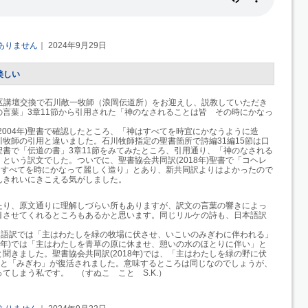
ありません
｜ 2024年9月29日
美しい
西地区講壇交換で石川敞一牧師（浪岡伝道所）をお迎えし、説教していただき
の言葉」
3章11節
から引用された
「神のなされることは皆 その時にかなっ
。
004年)
聖書で確認したところ、「神はすべてを時宜にかなうように造
牧師の引用と違いました。石川牧師指定の聖書箇所で詩編31編15節は口
聖書で「伝道の書」3章11節をみてみたところ、引用通り、「神のなされる
」という訳文でした。ついでに、
聖書協会共同訳(2018年)
聖書で「コヘレ
はすべてを時にかなって麗しく造り」とあり、新共同訳よりはよかったので
んきれいにきこえる気がしました。
たり、原文通りに理解しづらい所もありますが、訳文の言葉の響きによっ
目させてくれるところもあるかと思います。同じリルケの詩も、日本語訳
口語訳では「主はわたしを緑の牧場に伏させ、いこいのみぎわに伴われる」
04年)では「主はわたしを青草の原に休ませ、憩いの水のほとりに伴い」と
聞きました。聖書協会共同訳(2018年)では、「主はわたしを緑の野に伏
」と「みぎわ」が復活されました。意味するところは同じなのでしょうが、
てしまう私です。 （すぬこ こと S.K.）