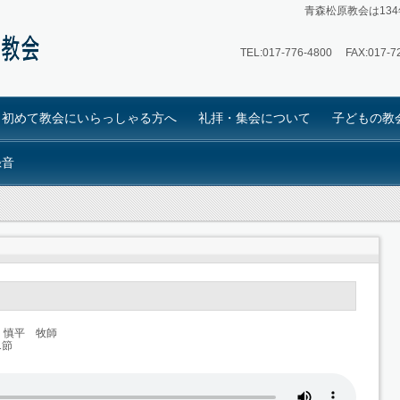
青森松原教会は13
TEL:
017-776-4800
FAX:017-72
初めて教会にいらっしゃる方へ
礼拝・集会について
子どもの教
録音
 慎平 牧師
1節