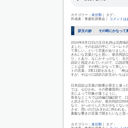
カテゴリー：
未分類
｜ タグ：
作成者：青森松原教会｜
コメントは
訳文の妙 その時にかなって
2024年9月22日の主日礼拝は北
ました。そのお話の中に「コヘレト
て美しい」という
言葉がありました
きれいな言葉だなと思い、
新共同訳(2
り」とあり、なにかそっけなく、石川
語訳と指定されていたので、
口語訳
ことは皆 その時にかなって美しい
トの言葉」
3章11節
をみると、「神
すが、やはり口語訳の訳文がいちば
日本語訳は言葉の順番が原文と違っ
ては、心ひかれ、その聖書箇所に注
文によって印象が違うように。
有名なところでは詩編23編2節で、
と訳されていたのが、新共同訳(20
なり、がっかりした方が少なくないと
させ、憩いの汀(みぎわ)に伴われる
素敵な響きの言葉で聞きたいなと思っ
カテゴリー：
未分類
｜ タグ：