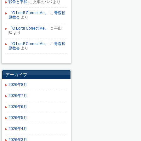
戦争と平和
に
文車のパパ
より
『O Lord! Correct Me』
に
青森松
原教会
より
『O Lord! Correct Me』
に
平山
勲
より
『O Lord! Correct Me』
に
青森松
原教会
より
アーカイブ
2026年8月
2026年7月
2026年6月
2026年5月
2026年4月
2026年3月