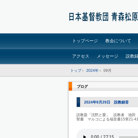
トップページ
教会について
アクセス
メッセージ
説教
トップ
›
2024年
›
09月
ブログ
2024年9月29日 説教録音
説教題「沈黙と愛」 説教者 池田
聖書 マルコによる福音書15章21-4