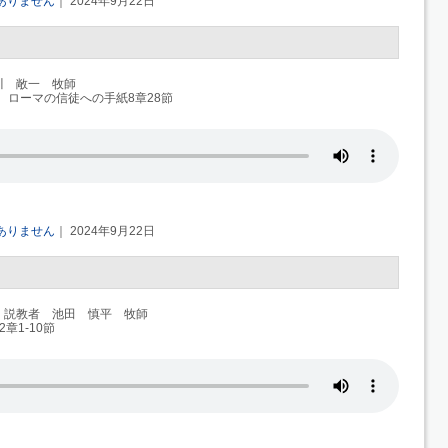
ありません
｜ 2024年9月22日
川 敞一 牧師
、ローマの信徒への手紙8章28節
ありません
｜ 2024年9月22日
 説教者 池田 慎平 牧師
章1-10節