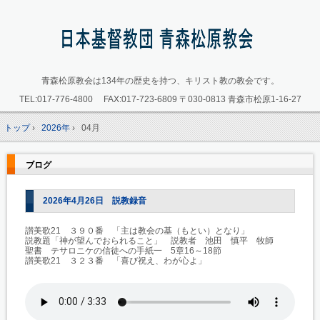
青森松原教会は134年の歴史を持つ、キリスト教の教会です。
TEL:
017-776-4800
FAX:017-723-6809
〒030-0813 青森市松原1-16-27
トップ
›
2026年
›
04月
ブログ
2026年4月26日 説教録音
讃美歌21 ３９０番 「主は教会の基（もとい）となり」
説教題「神が望んでおられること」 説教者 池田 慎平 牧師
聖書 テサロニケの信徒への手紙一 5章16～18節
讃美歌21 ３２３番 「喜び祝え、わが心よ」