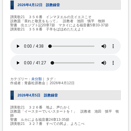
2026年4月12日 説教録音
讃美歌21 ３５６番 インマヌエルの主イエスこそ
説教題「畏れと敬意をもって」 説教者 池田 慎平 牧師
聖書 出エジプト記20章7節 マタイによる福音書5章33-37節
讃美歌21 ３５８番 子羊をばほめたたえよ！
カテゴリー：
未分類
｜ タグ：
作成者：青森松原教会｜ 2026年4月12日
2026年4月5日 説教録音
讃美歌21 ３２６番 地よ、声たかく
説教題「イースターでいいスタートを！」 説教者 池田 慎平 牧
師
聖書 ルカによる福音書24章13-35節
讃美歌21 ３２７番 すべての民よ、よろこべ