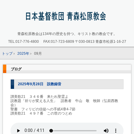
青森松原教会は134年の歴史を持つ、キリスト教の教会です。
TEL:
017-776-4800
FAX:017-723-6809
〒030-0813 青森市松原1-16-27
トップ
›
2025年
›
09月
ブログ
2025年9月28日 説教録音
讃美歌21 ３４６番 来たれ聖霊よ
説教題「祈りが変える人生」 説教者 牛山 敬 牧師（弘前西教
会）
聖書 フィリピの信徒への手紙4章4-7節
讃美歌21 ４９７番 この世のつとめ