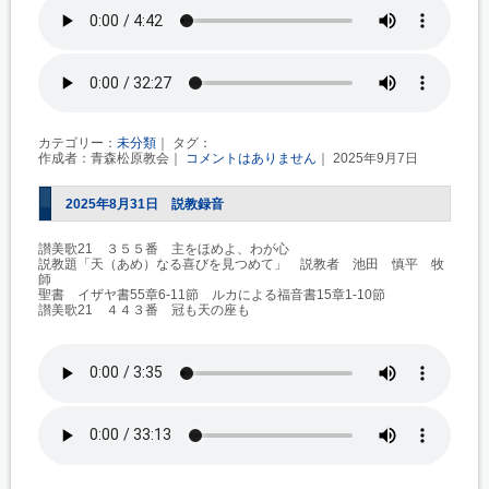
カテゴリー：
未分類
｜ タグ：
作成者：青森松原教会｜
コメントはありません
｜ 2025年9月7日
2025年8月31日 説教録音
讃美歌21 ３５５番 主をほめよ、わが心
説教題「天（あめ）なる喜びを見つめて」 説教者 池田 慎平 牧
師
聖書 イザヤ書55章6-11節 ルカによる福音書15章1-10節
讃美歌21 ４４３番 冠も天の座も