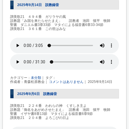
2025年9月14日 説教録音
讃美歌21 ４９４番 ガリラヤの風
説教題「み国を来たらせたまえ」 説教者 池田 慎平 牧師
聖書 ダニエル書3章33節 マタイによる福音書6章33-34節
讃美歌21 ３６１番 この世はみな
カテゴリー：
未分類
｜ タグ：
作成者：青森松原教会｜
コメントはありません
｜ 2025年9月14日
2025年9月6日 説教録音
讃美歌21 ２２４番 われらの神 くすしき主よ
説教題「御名をあがめさせたまえ」 説教者 池田 慎平 牧師
聖書 イザヤ書8章13節 マタイによる福音書6章9節
讃美歌21 ２０４番 よろこびの日よ