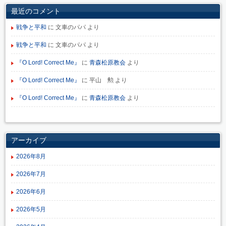
最近のコメント
戦争と平和
に
文車のパパ
より
戦争と平和
に
文車のパパ
より
『O Lord! Correct Me』
に
青森松原教会
より
『O Lord! Correct Me』
に
平山 勲
より
『O Lord! Correct Me』
に
青森松原教会
より
アーカイブ
2026年8月
2026年7月
2026年6月
2026年5月