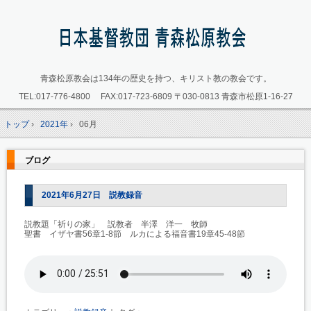
青森松原教会は134年の歴史を持つ、キリスト教の教会です。
TEL:
017-776-4800
FAX:017-723-6809
〒030-0813 青森市松原1-16-27
トップ
›
2021年
›
06月
ブログ
2021年6月27日 説教録音
説教題「祈りの家」 説教者 半澤 洋一 牧師
聖書 イザヤ書56章1-8節 ルカによる福音書19章45-48節