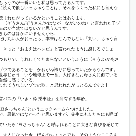
もらうのが一番いいと私は思っておるんです。
に読んで欲しいっちゅうことは、それをつくった私にも言えな
読まれたがっているかということはあります。
、〈ぞうさん/ぞうさん/おはなが ながいのね〉と言われた子ゾ
るのが当然ではないかと思うんです。
きものはほかにいませんから。
だけ丸い人がおったら、本来はなんでもない「丸い」ちゅう言
、きっと「おまえはヘンだ」と言われたように感じるでしょ
つもりで、うれしくてたまらないというふうに〈そうよ/かあさ
ゾウであることを、かねがね誇りに思っていたからなんです。
世界じゅう、いや地球上で一番。大好きなお母さんに似ている
自然に感じている。
まれてうれしいゾウの歌」と思われたがっとるんですよ】
営バスの『いき・粋 乗車証』を所有する年齢。
“豆さっちゃん”というニックネームをつけました。
で、悪気ではなかったと思いますが、先生にも友だちにも呼ば
いたら “豆さっちゃん” と呼ばれることに大きな喜びを感じて
、大人になった今、ほんのちょっとでも、そのようなこころを