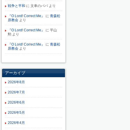
戦争と平和
に
文車のパパ
より
『O Lord! Correct Me』
に
青森松
原教会
より
『O Lord! Correct Me』
に
平山
勲
より
『O Lord! Correct Me』
に
青森松
原教会
より
アーカイブ
2026年8月
2026年7月
2026年6月
2026年5月
2026年4月