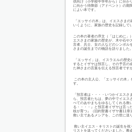
供向け（小学校中学年から）に分か
に向かう待降節（アドベント）の期
によい本です。
「エッサイの木」は、イエスさまの
いくように、家族の歴史を記録して
この本の著者の序文（「はじめに」
エスさまの家族の歴史が、木や石や
言者、兵士、女の人などのシンボル
さまの誕生までの物語を語りました
「エッサイ」は、イスラエルの歴史
するとイザヤは預言し、その予言の
た神さまの言葉を伝える預言者です
この本の主人公、「エッサイの木」
す。
「預言者は・・・・いつかイエスさ
ら、預言者たちは、夢の中でイエス
べてのあやまちをゆるしてくれる救
る・・・・』と預言者イザヤは言っ
枝が育つ』（旧約聖書イザヤ書
11
章
救い主であるメシアを、この世に送
救い主イエス・キリストの誕生を祝
リストを送ってくださいました。教