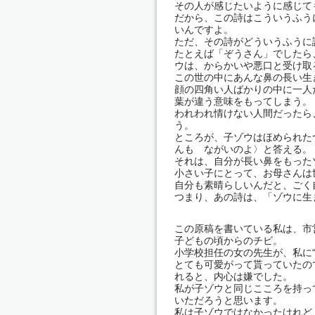
その人が感じたいように感じて
だから、この詩はこういうふう
いんですよ。
ただ、その詩がどういうふうに
たとえば「ぞうさん」でしたら
ウは、からかいや悪口と受け取
この世の中にあんな鼻の長い生
顔の四角い人ばかりの中に一人
葉が違う意味をもってしまう。
われわれ情けない人間だったら
う。
ところが、子ゾウはほめられた
んも ながいのよ〉と答える。
それは、自分が長い鼻をもった
小さい子にとって、お母さんは
自分も素晴らしいんだと、ごく
つまり、あの詩は、「ゾウに生
この原稿を書いている私は、市
子どもの頃からのチビ。
小学校担任の女の先生が、私に
とても可愛がって貰っていたの
れると、内心は嫌でした。
私が子ゾウと同じこころを持って
いただろうと思います。
私は子ゾウではなかったけれど