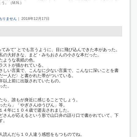
ょう。（
M.N.
）
ありません
｜ 2018年12月17日
ってみて” とでも言うように、目に飛び込んできた本があった。
私の大好きな、まど・みちおさんの小さな本だった。
たような表紙の色。
ラストが描かれている。
さしい言葉で、こんなに少ない言葉で、こんなに深いことを書
だ一人だ〉と書かれた帯がついている。
年以上前に出版されていたもの。
った。
ってみたら、誰もが身近に感じることでしょう。
ったら」「やぎさんゆうびん」等。
１４年に１０４歳で逝去されました。
どさんが応えるという形で山口弁の語り口で書かれていて、下
す。
人読んだら１０人違う感想をもつものでね。