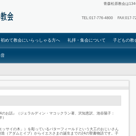
青森松原教会は13
TEL:
017-776-4800
FAX:017-72
初めて教会にいらっしゃる方へ
礼拝・集会について
子どもの教
録音
4
のお話』
（ジェラルディン・マコックラン著、沢知恵訳、池谷陽子：
年）
エッサイの木」）を彫っているバターフィールドという大工のおじいさん
創造（アダムとイブ）からイエスさまの誕生までの
24
の聖書物語です。子