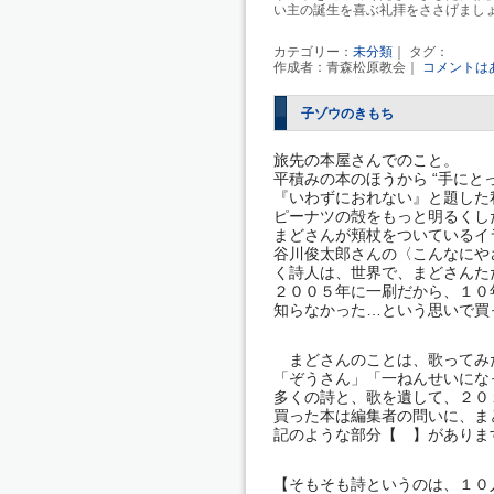
い主の誕生を喜ぶ礼拝をささげまし
カテゴリー：
未分類
｜ タグ：
作成者：青森松原教会｜
コメントは
子ゾウのきもち
旅先の本屋さんでのこと。
平積みの本のほうから “手にと
『いわずにおれない』と題した
ピーナツの殻をもっと明るくし
まどさんが頬杖をついているイ
谷川俊太郎さんの〈こんなにや
く詩人は、世界で、まどさんた
２００５年に一刷だから、１０
知らなかった…という思いで買
まどさんのことは、歌
「ぞうさん」「一ねんせいにな
多くの詩と、歌を遺して、２０
買った本は編集者の問いに、ま
記のような部分【 】がありま
【そもそも詩というのは、１０