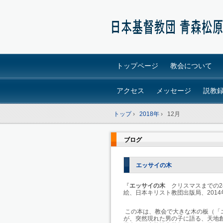
トップページ
教会について
アクセス
メッセージ
説教
トップ
›
2018年
›
12月
ブログ
エッサイの木
『
エッサイの木
クリスマスまでの
2
絵、日本キリスト教団出版局、
2014
この本は、教会で大きな木の板（「
が、突然現れた男の子に語る、天地