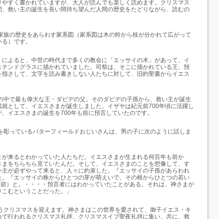
りやすく書かれていますが、大人が読んでも楽しく読めます。クリスマス
間、救い主の誕生を長い間待ち望んだ人間の歴史をたどりながら、読むの
家族の歴史をあらわす家系図（家系図は木の幹から枝が分かれて広がって
いる）です。
）によると、中世の時代まで多くの教会に「エッサイの木」があって、イ
ステンドグラスに描かれていました。司祭は、そこに描かれている王、預
を指さして、文字を読み書きしない人たちに対して、旧約聖書からイエス
。
の中で最も偉大な王・ダビデの父。そのダビデの子孫から、救い主が誕生
成就として、イエスさまが誕生しました。イザヤは紀元前
700
年頃に活躍し
が、イエスさまの誕生を
700
年も前に預言していたのです。
を彫っているバターフィールドおじいさんは、男の子に次のように話しま
まが来るとわかっていた人たちだ。イエスさまが生まれる何百年も前か
さまをちらちら見ていたんだ。そして、イエスさまのことを想像して、す
い主が必ずやって来ると、人々に約束した。『エッサイの子孫があらわれ
た。『エッサイの株からひとつの芽が萌えいで、その根からひとつの若い
1
節）と。・・・・預言者にはわかっていたことがある。それは、神さまが
りこむということだった。」
うクリスマスを迎えます。神さまはこの世界を愛されて、御子イエス・キ
会で行われるクリスマス礼拝、クリスマスイブ聖夜礼拝に集い、共に、救