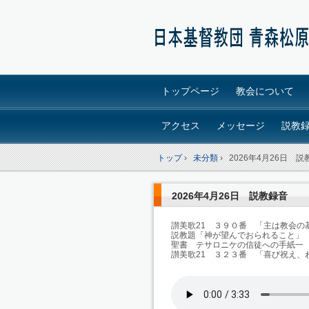
トップページ
教会について
アクセス
メッセージ
説教
トップ
›
未分類
›
2026年4月26日 説
2026年4月26日 説教録音
讃美歌21 ３９０番 「主は教会
説教題「神が望んでおられること」
聖書 テサロニケの信徒への手紙一 5
讃美歌21 ３２３番 「喜び祝え