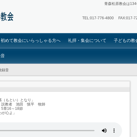
青森松原教会は13
TEL:
017-776-4800
FAX:017-72
初めて教会にいらっしゃる方へ
礼拝・集会について
子どもの教
録音
教録音
の基（もとい）となり」
 説教者 池田 慎平 牧師
章16～18節
、わが心よ」