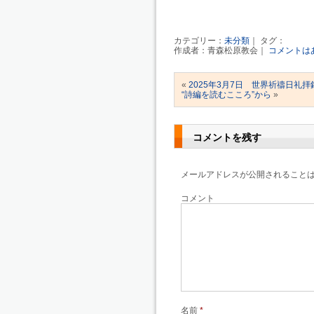
カテゴリー：
未分類
｜ タグ：
作成者：青森松原教会｜
コメントは
«
2025年3月7日 世界祈禱日礼拝
“詩編を読むこころ”から
»
コメントを残す
メールアドレスが公開されること
コメント
名前
*