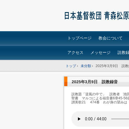
トップページ
教会について
アクセス
メッセージ
説教
トップ
›
未分類
›
2025年3月9日 説
2025年3月9日 説教録音
説教題「逆風の中で」 説教者 池
聖書 マルコによる福音書6章45-56
讃美歌21 474番 わが身の望みは