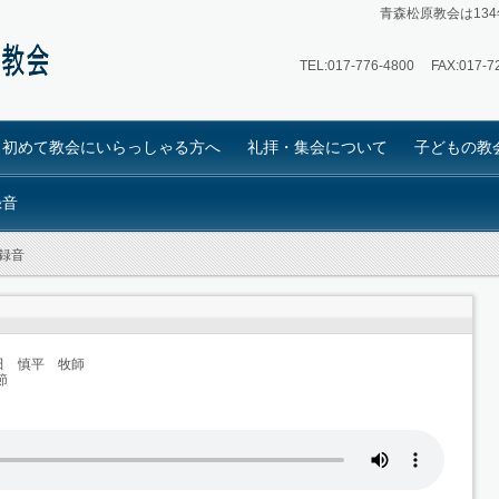
青森松原教会は13
TEL:
017-776-4800
FAX:017-72
初めて教会にいらっしゃる方へ
礼拝・集会について
子どもの教
録音
教録音
田 慎平 牧師
節