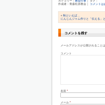
カテゴリー：
教会行事
｜ タグ：
作成者：青森松原教会｜
コメントは
«
秋といえば…
にんじんジャム作りと「伝える」
コメントを残す
メールアドレスが公開されること
コメント
名前
*
メール
*