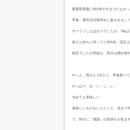
農業県青森に特A米が今までになか
早速、発売当日朝早めに家を出まし
オープンしたばかりでしたが、5kg
皆さん待ちに待ってた特A米。流石
残念でしたが何故か、気分は晴れ晴
やっと、買えた２K入り。早速食べ
やっぱり、お・い・し・い。
冷めても美味しい
美味しいものをいただくと、幸せで
で、何かに「感謝」の気持ちが生ま