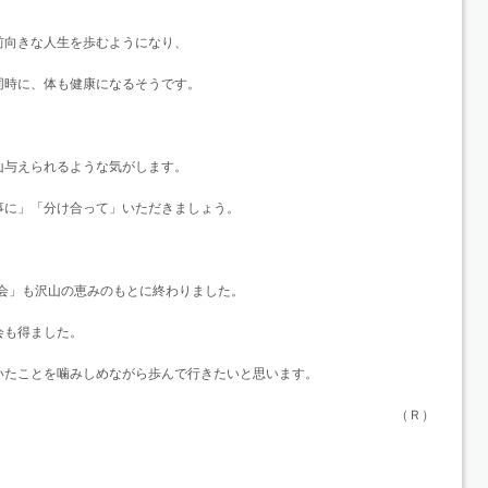
前向きな人生を歩むようになり、
同時に、体も健康になるそうです。
山与えられるような気がします。
事に」「分け合って」いただきましょう。
集会」も沢山の恵みのもとに終わりました。
会も得ました。
いたことを噛みしめながら歩んで行きたいと思います。
（Ｒ）