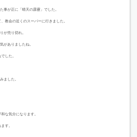
った事が正に「晴天の霹靂」でした。
て、教会の近くのスーパーに行きました。
入りが売り切れ。
人気がありましたね。
れでした。
てみました。
平和な気分になります。
れます。