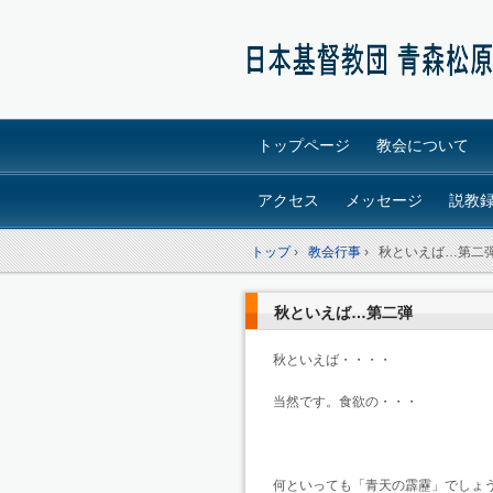
トップページ
教会について
アクセス
メッセージ
説教
トップ
›
教会行事
›
秋といえば…第二
秋といえば…第二弾
秋といえば・・・・
当然です。食欲の・・・
何といっても「青天の霹靂」でしょ