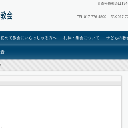
青森松原教会は13
TEL:
017-776-4800
FAX:017-72
初めて教会にいらっしゃる方へ
礼拝・集会について
子どもの教
録音
弾
う。