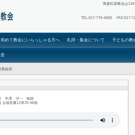
青森松原教会は13
TEL:
017-776-4800
FAX:017-72
初めて教会にいらっしゃる方へ
礼拝・集会について
子どもの教
録音
 説教録音
者 半澤 洋一 牧師
る福音書12章35-48節