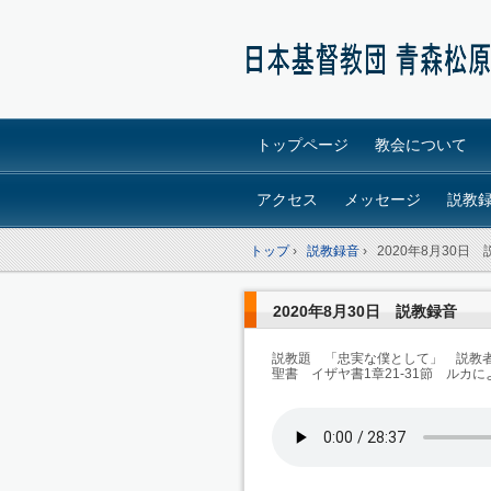
トップページ
教会について
アクセス
メッセージ
説教
トップ
›
説教録音
›
2020年8月30日
2020年8月30日 説教録音
説教題 「忠実な僕として」 説教
聖書 イザヤ書1章21-31節 ルカによ