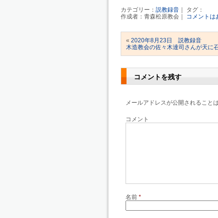
カテゴリー：
説教録音
｜ タグ：
作成者：青森松原教会｜
コメントは
«
2020年8月23日 説教録音
木造教会の佐々木達司さんが天に
コメントを残す
メールアドレスが公開されること
コメント
名前
*