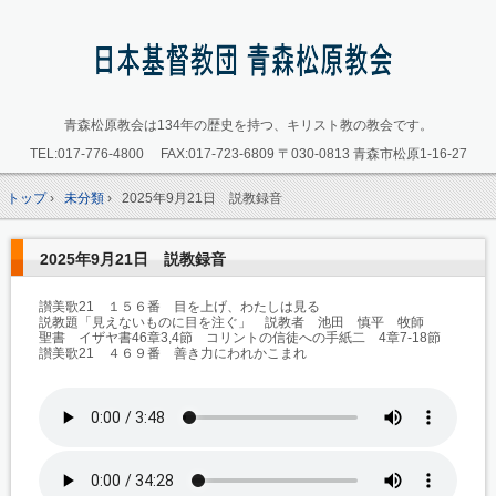
青森松原教会は134年の歴史を持つ、キリスト教の教会です。
TEL:
017-776-4800
FAX:017-723-6809
〒030-0813 青森市松原1-16-27
トップ
›
未分類
›
2025年9月21日 説教録音
2025年9月21日 説教録音
讃美歌21 １５６番 目を上げ、わたしは見る
説教題「見えないものに目を注ぐ」 説教者 池田 慎平 牧師
聖書 イザヤ書46章3,4節 コリントの信徒への手紙二 4章7-18節
讃美歌21 ４６９番 善き力にわれかこまれ