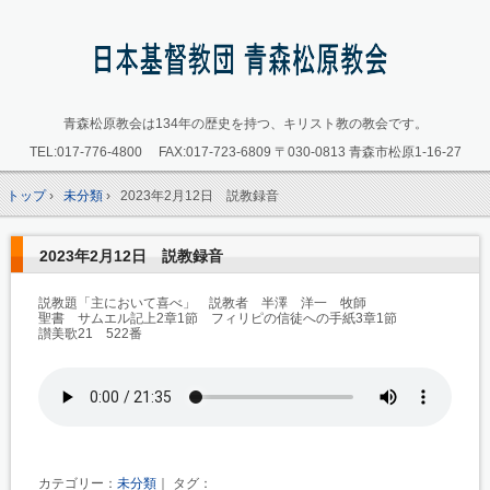
青森松原教会は134年の歴史を持つ、キリスト教の教会です。
TEL:
017-776-4800
FAX:017-723-6809
〒030-0813 青森市松原1-16-27
トップ
›
未分類
›
2023年2月12日 説教録音
2023年2月12日 説教録音
説教題「主において喜べ」 説教者 半澤 洋一 牧師
聖書 サムエル記上2章1節 フィリピの信徒への手紙3章1節
讃美歌21 522番
カテゴリー：
未分類
｜ タグ：